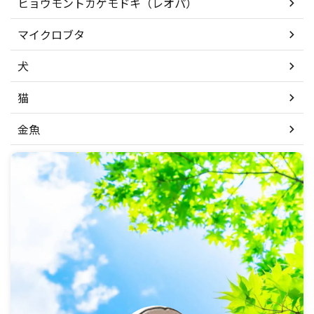
ヒョウモントカゲモドキ（レオパ）
マイクロブタ
犬
猫
金魚