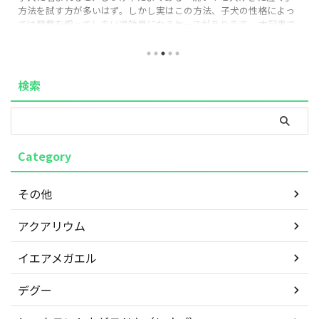
方法を試す方が多いはず。しかし実はこの方法、子犬の性格によっ
ては興奮を煽ってしまい逆効果になるケースがあります。 本記事で
は、なぜ「泣く」しつけが効かない子がいるのか、その理由と、代
わりに実践しやすい「タイムアウト法」の正しい手順を、実体験を
もとに解説します。 「もう手足が傷だらけで限界…」という方も、
この記事を読めば今日から実践できる具体策と、いつ頃落ち着くの
検索
かという見通しが立ち、気持ちがぐっと楽になるはずです。 1. なぜ
「痛い！と泣く」しつ ...
Category
その他
アクアリウム
イエアメガエル
デグー