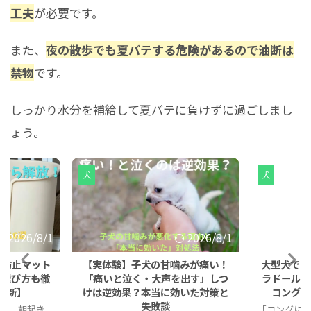
工夫
が必要です。
また、
夜の散歩でも夏バテする危険があるので油断は
禁物
です。
しっかり水分を補給して夏バテに負けずに過ごしまし
ょう。
犬
犬
2026/8/1
2026/8/1
り防止マット
【実体験】子犬の甘噛みが痛い！
大型犬でも
・選び方も徹
「痛いと泣く・大声を出す」しつ
ラドールが
年最新】
けは逆効果？本当に効いた対策と
コングの
失敗談
…」 朝起き
「コングに