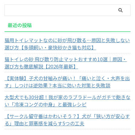
最近の投稿
猫用トイレマットなのに砂が飛び散る…原因と失敗しない
選び方【多頭飼い・豪快砂かき猫も対応】
猫トイレの砂 飛び散り防止マットおすすめ10選｜原因・
選び方も徹底解説【2026年最新】
【実体験】子犬の甘噛みが痛い！「痛いと泣く・大声を出
す」しつけは逆効果？本当に効いた対策と失敗談
大型犬でも30分超！我が家のラブラドールがガチで飽きな
い「冷凍コングの中身」と最強レシピ
【サークル留守番はかわいそう？】犬が「狭い方が安心す
る」理由と罪悪感を減らす5つの工夫