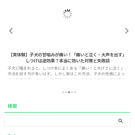
2026/8/1
【実体験】子犬の甘噛みが痛い！「痛いと泣く・大声を出す」
しつけは逆効果？本当に効いた対策と失敗談
子犬に噛まれると、しつけ本によくある「痛い！と大げさに泣く」
方法を試す方が多いはず。しかし実はこの方法、子犬の性格によっ
ては興奮を煽ってしまい逆効果になるケースがあります。 本記事で
は、なぜ「泣く」しつけが効かない子がいるのか、その理由と、代
わりに実践しやすい「タイムアウト法」の正しい手順を、実体験を
もとに解説します。 「もう手足が傷だらけで限界…」という方も、
この記事を読めば今日から実践できる具体策と、いつ頃落ち着くの
検索
かという見通しが立ち、気持ちがぐっと楽になるはずです。 1. なぜ
「痛い！と泣く」しつ ...