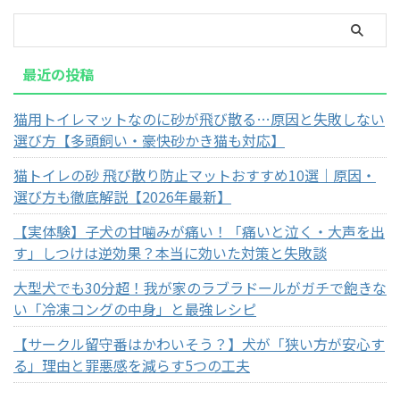
最近の投稿
猫用トイレマットなのに砂が飛び散る…原因と失敗しない
選び方【多頭飼い・豪快砂かき猫も対応】
猫トイレの砂 飛び散り防止マットおすすめ10選｜原因・
選び方も徹底解説【2026年最新】
【実体験】子犬の甘噛みが痛い！「痛いと泣く・大声を出
す」しつけは逆効果？本当に効いた対策と失敗談
大型犬でも30分超！我が家のラブラドールがガチで飽きな
い「冷凍コングの中身」と最強レシピ
【サークル留守番はかわいそう？】犬が「狭い方が安心す
る」理由と罪悪感を減らす5つの工夫