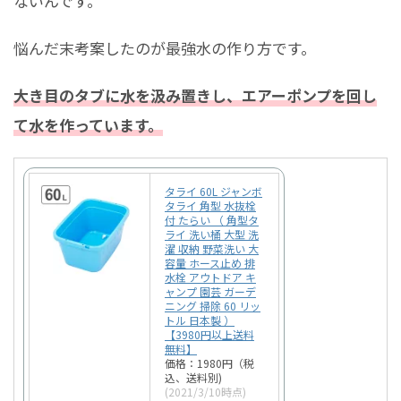
ないんです。
悩んだ末考案したのが最強水の作り方です。
大き目のタブに水を汲み置きし、エアーポンプを回し
て水を作っています。
タライ 60L ジャンボ
タライ 角型 水抜栓
付 たらい （ 角型タ
ライ 洗い桶 大型 洗
濯 収納 野菜洗い 大
容量 ホース止め 排
水栓 アウトドア キ
ャンプ 園芸 ガーデ
ニング 掃除 60 リッ
トル 日本製 ）
【3980円以上送料
無料】
価格：1980円（税
込、送料別)
(2021/3/10時点)