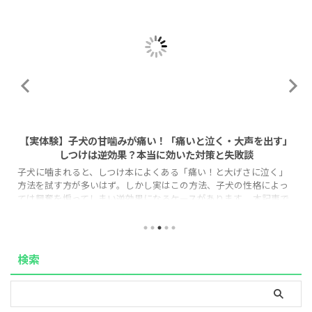
2026/8/1
【実体験】子犬の甘噛みが痛い！「痛いと泣く・大声を出す」
しつけは逆効果？本当に効いた対策と失敗談
子犬に噛まれると、しつけ本によくある「痛い！と大げさに泣く」
方法を試す方が多いはず。しかし実はこの方法、子犬の性格によっ
ては興奮を煽ってしまい逆効果になるケースがあります。 本記事で
は、なぜ「泣く」しつけが効かない子がいるのか、その理由と、代
わりに実践しやすい「タイムアウト法」の正しい手順を、実体験を
もとに解説します。 「もう手足が傷だらけで限界…」という方も、
この記事を読めば今日から実践できる具体策と、いつ頃落ち着くの
検索
かという見通しが立ち、気持ちがぐっと楽になるはずです。 1. なぜ
「痛い！と泣く」しつ ...