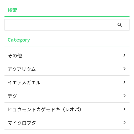
もとに解説します。 「もう手足が傷だらけで限界…」という方も、
この記事を読めば今日から実践できる具体策と、いつ頃落ち着くの
検索
かという見通しが立ち、気持ちがぐっと楽になるはずです。 1. なぜ
「痛い！と泣く」しつ ...
Category
その他
アクアリウム
イエアメガエル
デグー
ヒョウモントカゲモドキ（レオパ）
マイクロブタ