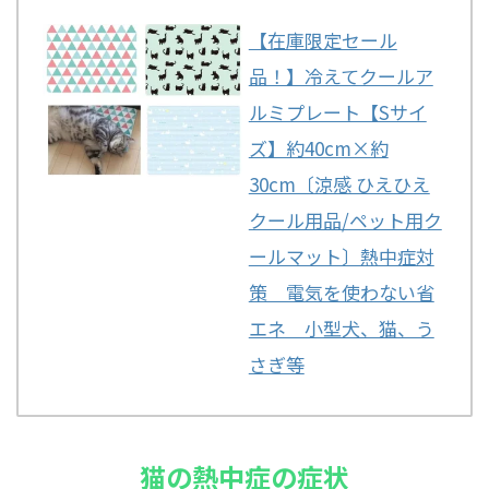
【在庫限定セール
品！】冷えてクールア
ルミプレート【Sサイ
ズ】約40cm×約
30cm〔涼感 ひえひえ
クール用品/ペット用ク
ールマット〕熱中症対
策 電気を使わない省
エネ 小型犬、猫、う
さぎ等
猫の熱中症の症状