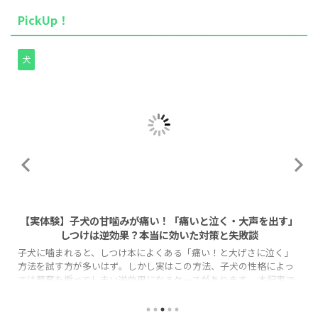
PickUp！
犬
2026/8/1
【実体験】子犬の甘噛みが痛い！「痛いと泣く・大声を出す」
しつけは逆効果？本当に効いた対策と失敗談
子犬に噛まれると、しつけ本によくある「痛い！と大げさに泣く」
方法を試す方が多いはず。しかし実はこの方法、子犬の性格によっ
ては興奮を煽ってしまい逆効果になるケースがあります。 本記事で
は、なぜ「泣く」しつけが効かない子がいるのか、その理由と、代
わりに実践しやすい「タイムアウト法」の正しい手順を、実体験を