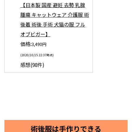
【日本製 国産 避妊 去勢 乳腺
腫瘍 キャットウェア 介護服 術
後着 術後 手術 犬猫の服 フル
オブビガー】
価格:
3,490円
(2020/10/15 22:37時点)
感想(98件)
術後服は手作りできる