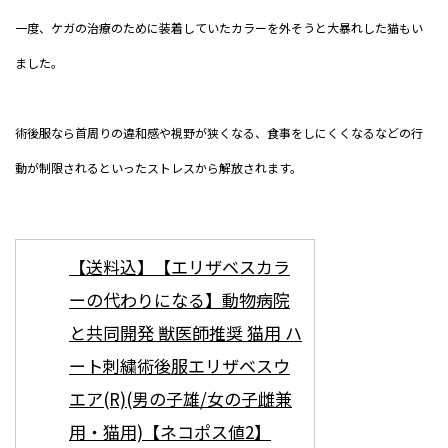
一度、ケガの治療のために装着していたカラーを外そうと大暴れした猫もい
ました。
術後服なら首周りの違和感や視野が狭くなる、食事をしにくくなるなどの行
動が制限されるといったストレスから解放されます。
【送料込】【エリザベスカラ
ーの代わりになる】動物病院
と共同開発 獣医師推奨 猫用 ハ
ート刺繍術後服エリザベスウ
エア(R)(男の子雄/女の子雌兼
用・猫用)【ネコポス値2】