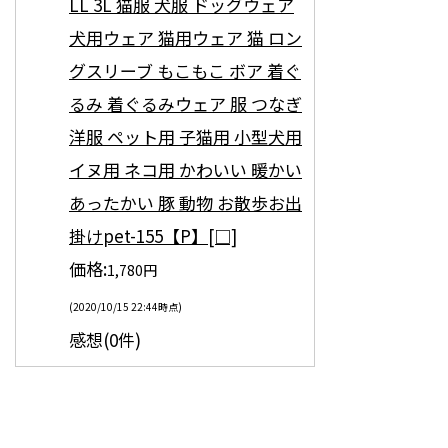
LL 3L 猫服 犬服 ドッグウェア
犬用ウェア 猫用ウェア 猫 ロン
グスリーブ もこもこ ボア 着ぐ
るみ 着ぐるみウェア 服 つなぎ
洋服 ペット用 子猫用 小型犬用
イヌ用 ネコ用 かわいい 暖かい
あったかい 豚 動物 お散歩お出
掛けpet-155【P】[□]
価格:
1,780円
(2020/10/15 22:44時点)
感想(0件)