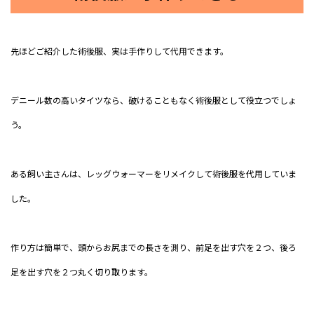
先ほどご紹介した術後服、実は手作りして代用できます。
デニール数の高いタイツなら、破けることもなく術後服として役立つでしょ
う。
ある飼い主さんは、レッグウォーマーをリメイクして術後服を代用していま
した。
作り方は簡単で、頭からお尻までの長さを測り、前足を出す穴を２つ、後ろ
足を出す穴を２つ丸く切り取ります。