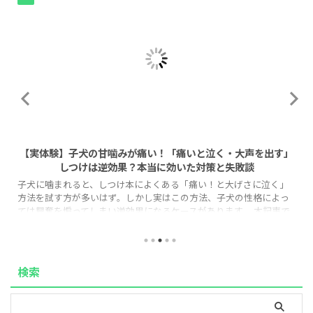
2026/8/1
【実体験】子犬の甘噛みが痛い！「痛いと泣く・大声を出す」
しつけは逆効果？本当に効いた対策と失敗談
子犬に噛まれると、しつけ本によくある「痛い！と大げさに泣く」
方法を試す方が多いはず。しかし実はこの方法、子犬の性格によっ
ては興奮を煽ってしまい逆効果になるケースがあります。 本記事で
は、なぜ「泣く」しつけが効かない子がいるのか、その理由と、代
わりに実践しやすい「タイムアウト法」の正しい手順を、実体験を
もとに解説します。 「もう手足が傷だらけで限界…」という方も、
この記事を読めば今日から実践できる具体策と、いつ頃落ち着くの
検索
かという見通しが立ち、気持ちがぐっと楽になるはずです。 1. なぜ
「痛い！と泣く」しつ ...