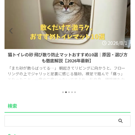
2026/8/1
猫トイレの砂 飛び散り防止マットおすすめ10選｜原因・選び方
も徹底解説【2026年最新】
「また砂が散らばってる…」 朝起きてリビングに向かうと、フロー
リングの上でジャリッと足裏に感じる猫砂。裸足で踏んで「痛っ」
となったこと、一度や二度じゃないですよね。私自身、掃除機をか
けても数日でまた砂だらけになる日々に、正直心が折れかけていま
した。 この記事では、そんな「猫トイレの砂飛び散り問題」を解決
するために私が実際に試行錯誤した経験をもとに、原因からマット
の選び方、おすすめ商品、+αの対策まで、実体験を交えてまとめま
検索
した。同じ悩みを抱えている方の参考になれば嬉しいです。 ※この
記事にはアフィリエイト ...