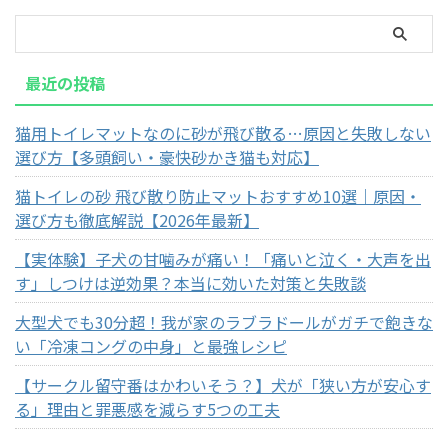
最近の投稿
猫用トイレマットなのに砂が飛び散る…原因と失敗しない
選び方【多頭飼い・豪快砂かき猫も対応】
猫トイレの砂 飛び散り防止マットおすすめ10選｜原因・
選び方も徹底解説【2026年最新】
【実体験】子犬の甘噛みが痛い！「痛いと泣く・大声を出
す」しつけは逆効果？本当に効いた対策と失敗談
大型犬でも30分超！我が家のラブラドールがガチで飽きな
い「冷凍コングの中身」と最強レシピ
【サークル留守番はかわいそう？】犬が「狭い方が安心す
る」理由と罪悪感を減らす5つの工夫