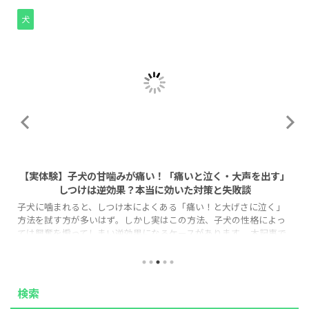
犬
2026/8/1
【実体験】子犬の甘噛みが痛い！「痛いと泣く・大声を出す」
しつけは逆効果？本当に効いた対策と失敗談
子犬に噛まれると、しつけ本によくある「痛い！と大げさに泣く」
方法を試す方が多いはず。しかし実はこの方法、子犬の性格によっ
ては興奮を煽ってしまい逆効果になるケースがあります。 本記事で
は、なぜ「泣く」しつけが効かない子がいるのか、その理由と、代
わりに実践しやすい「タイムアウト法」の正しい手順を、実体験を
もとに解説します。 「もう手足が傷だらけで限界…」という方も、
この記事を読めば今日から実践できる具体策と、いつ頃落ち着くの
検索
かという見通しが立ち、気持ちがぐっと楽になるはずです。 1. なぜ