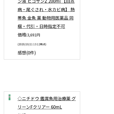
ン液 ヒコサンZ 200ml 【白点
病・尾ぐされ・水カビ病】 熱
帯魚 金魚 薬 動物用医薬品 同
梱・代引・日時指定不可
価格:
3,691円
(2020/10/11 13:12時点)
感想(0件)
◇ニチドウ 鑑賞魚用治療薬 グ
リーンFクリアー 60mL