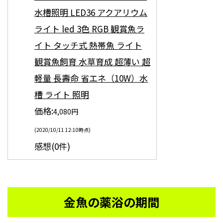
水槽照明 LED36 アクアリウム
ライト led 3色 RGB 観賞魚ラ
イト タッチ式 熱帯魚 ライト
観賞魚飼育 水草育成 超薄い 超
軽量 長壽命 省エネ（10W）水
槽 ライト 照明
価格:
4,080円
(2020/10/11 12:10時点)
感想(0件)
金魚の薬浴の期間