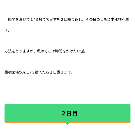
「時間をおいて１/３捨てて足すを２回繰り返し、その日のうちに本水槽へ戻
す」
方法をとりますが、私はそこは時間をかけたい派。
最初薬浴水を１/３捨てたら１日置きます。
２日目