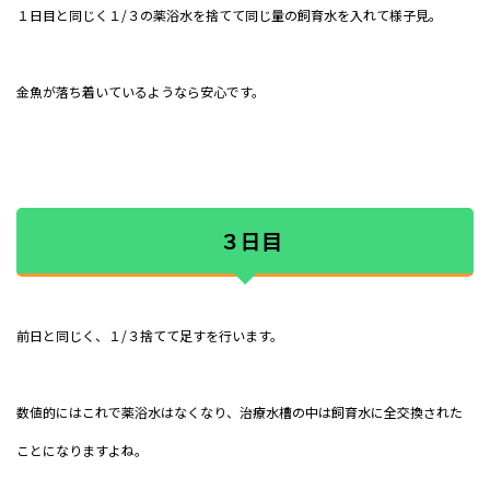
１日目と同じく１/３の薬浴水を捨てて同じ量の飼育水を入れて様子見。
金魚が落ち着いているようなら安心です。
３日目
前日と同じく、１/３捨てて足すを行います。
数値的にはこれで薬浴水はなくなり、治療水槽の中は飼育水に全交換された
ことになりますよね。