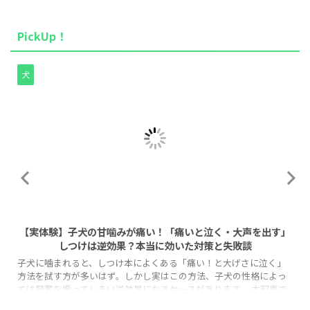
PickUp！
犬
2026/8/1
【実体験】子犬の甘噛みが痛い！「痛いと泣く・大声を出す」
しつけは逆効果？本当に効いた対策と失敗談
子犬に噛まれると、しつけ本によくある「痛い！と大げさに泣く」
方法を試す方が多いはず。しかし実はこの方法、子犬の性格によっ
ては興奮を煽ってしまい逆効果になるケースがあります。 本記事で
は、なぜ「泣く」しつけが効かない子がいるのか、その理由と、代