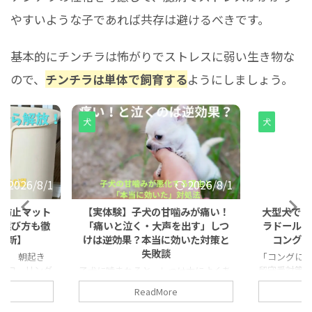
やすいような子であれば共存は避けるべきです。
基本的にチンチラは怖がりでストレスに弱い生き物な
ので、
チンチラは単体で飼育する
ようにしましょう。
犬
犬
2026/8/1
2026/8/1
り防止マット
【実体験】子犬の甘噛みが痛い！
大型犬でも
・選び方も徹
「痛いと泣く・大声を出す」しつ
ラドールが
年最新】
けは逆効果？本当に効いた対策と
コングの
失敗談
…」 朝起き
「コングに
フローリング
留守番対策
子犬に噛まれると、しつけ本によくあ
感じる猫砂。
か5分で中身
る「痛い！と大げさに泣く」方法を試
ReadMore
なったこと、
験、ありま
す方が多いはず。しかし実はこの方
よね。私自
して人気の
法、子犬の性格によっては興奮を煽っ