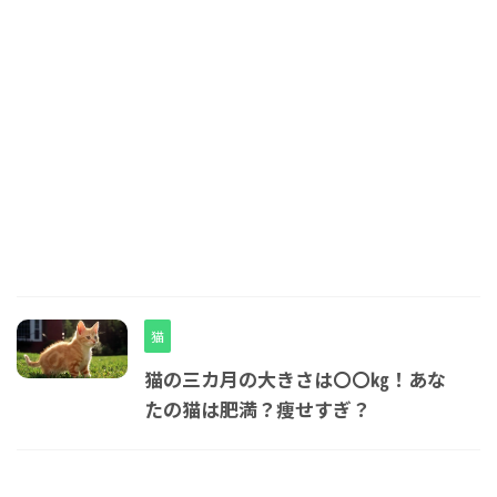
猫
猫の三カ月の大きさは〇〇㎏！あな
たの猫は肥満？痩せすぎ？