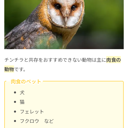
チンチラと共存をおすすめできない動物は主に
肉食の
動物
です。
肉食のペット
犬
猫
フェレット
フクロウ など